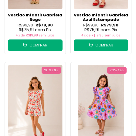
Vestido Infantil Gabriela
Vestido Infantil Gabriela
Bege
Azul Estampado
R$99,90
R$79,90
R$99,90
R$79,90
R$75,91
com
Pix
R$75,91
com
Pix
4
x de
R$19,98
sem juros
4
x de
R$19,98
sem juros
COMPRAR
COMPRAR
20
%
OFF
20
%
OFF