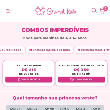
0
COMBOS IMPERDÍVEIS
Moda para meninas de 4 a 14 anos.

ilidade
🚚 Entrega rápida e segura
🔄 Primeira troca grátis
3 LOOKS PREMIUM
5 LOOKS PREMIUM + FRETE GRÁTIS
R$ 215
R$ 359
R$ 204 no pix
R$ 341 no pix
CUPOM 3POR215
CUPOM 5POR359
Qual tamanho sua princesa veste?
TAM 04
TAM 06
TAM 08
TAM 10
TAM 12
TAM 14