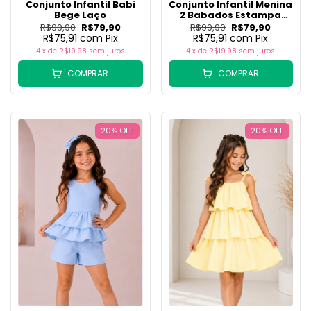
Conjunto Infantil Babi
Conjunto Infantil Menina
Bege Laço
2 Babados Estampa
Laços (Short + Batinha)
R$99,90
R$79,90
R$99,90
R$79,90
R$75,91
com
Pix
R$75,91
com
Pix
4
x de
R$19,98
sem juros
4
x de
R$19,98
sem juros
COMPRAR
COMPRAR
20
%
OFF
20
%
OFF