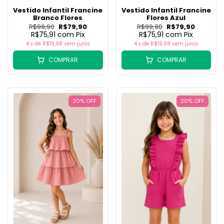
Vestido Infantil Francine
Vestido Infantil Francine
Branco Flores
Flores Azul
R$99,90
R$79,90
R$99,90
R$79,90
R$75,91
com
Pix
R$75,91
com
Pix
4
x de
R$19,98
sem juros
4
x de
R$19,98
sem juros
COMPRAR
COMPRAR
20
%
OFF
20
%
OFF