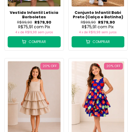
Vestido Infantil Leticia
Conjunto Infantil Babi
Borboletas
Preto (Calça e Batinha)
R$99,90
R$79,90
R$99,90
R$79,90
R$75,91
com
Pix
R$75,91
com
Pix
4
x de
R$19,98
sem juros
4
x de
R$19,98
sem juros
COMPRAR
COMPRAR
20
%
OFF
20
%
OFF