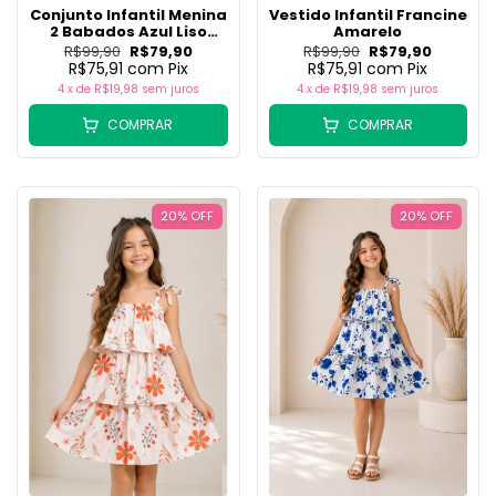
Conjunto Infantil Menina
Vestido Infantil Francine
2 Babados Azul Liso
Amarelo
(Short + Batinha)
R$99,90
R$79,90
R$99,90
R$79,90
R$75,91
com
Pix
R$75,91
com
Pix
4
x de
R$19,98
sem juros
4
x de
R$19,98
sem juros
COMPRAR
COMPRAR
20
%
OFF
20
%
OFF