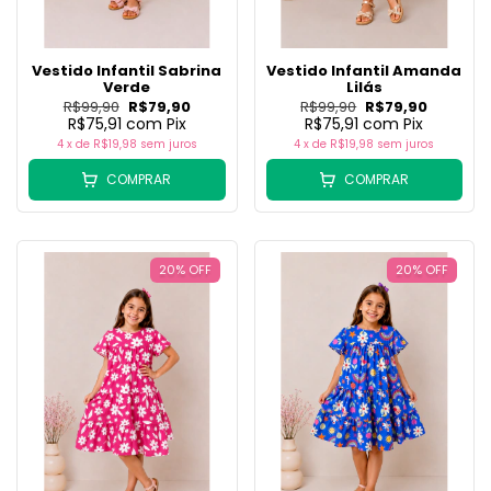
Vestido Infantil Sabrina
Vestido Infantil Amanda
Verde
Lilás
R$99,90
R$79,90
R$99,90
R$79,90
R$75,91
com
Pix
R$75,91
com
Pix
4
x de
R$19,98
sem juros
4
x de
R$19,98
sem juros
COMPRAR
COMPRAR
20
%
OFF
20
%
OFF