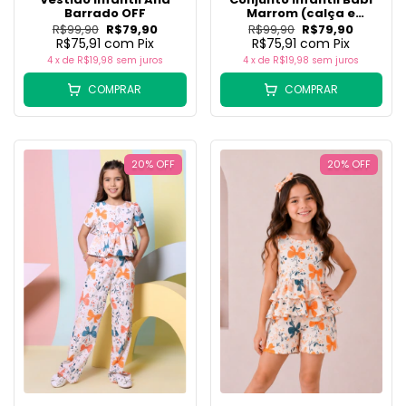
Barrado OFF
Marrom (calça e
batinha)
R$99,90
R$79,90
R$99,90
R$79,90
R$75,91
com
Pix
R$75,91
com
Pix
4
x de
R$19,98
sem juros
4
x de
R$19,98
sem juros
COMPRAR
COMPRAR
20
%
OFF
20
%
OFF