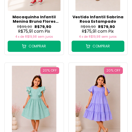
Macaquinho Infantil
Vestido Infantil Sabrina
Menina Bruna Flores
Rosa Estampado
Laranja
R$99,90
R$79,90
R$99,90
R$79,90
R$75,91
com
Pix
R$75,91
com
Pix
4
x de
R$19,98
sem juros
4
x de
R$19,98
sem juros
COMPRAR
COMPRAR
20
%
OFF
20
%
OFF