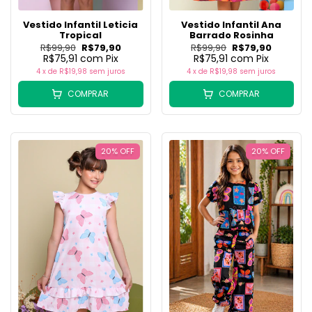
Vestido Infantil Leticia
Vestido Infantil Ana
Tropical
Barrado Rosinha
R$99,90
R$79,90
R$99,90
R$79,90
R$75,91
com
Pix
R$75,91
com
Pix
4
x de
R$19,98
sem juros
4
x de
R$19,98
sem juros
COMPRAR
COMPRAR
20
%
OFF
20
%
OFF