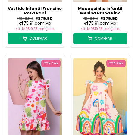
Vestido Infantil Francine
Macaquinho Infantil
Rosa Babi
Menina Bruna Pink
R$99,90
R$79,90
R$99,90
R$79,90
R$75,91
com
Pix
R$75,91
com
Pix
4
x de
R$19,98
sem juros
4
x de
R$19,98
sem juros
COMPRAR
COMPRAR
20
%
OFF
20
%
OFF