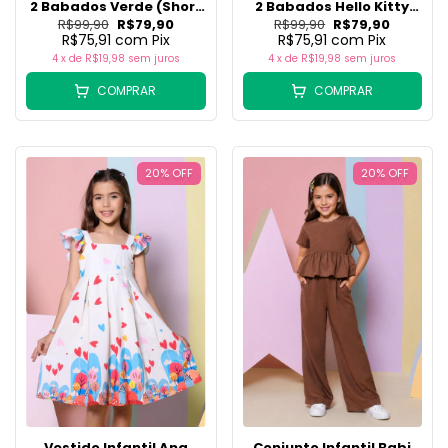
2 Babados Verde (Short
2 Babados Hello Kitty
+ Batinha)
(Short + Batinha)
R$99,90
R$79,90
R$99,90
R$79,90
R$75,91
com
Pix
R$75,91
com
Pix
4
x de
R$19,98
sem juros
4
x de
R$19,98
sem juros
COMPRAR
COMPRAR
20
%
OFF
20
%
OFF
Vestido Infantil Ana
Conjunto Infantil Babi