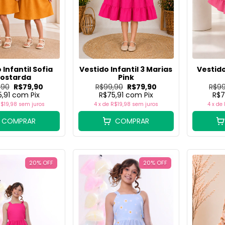
 Infantil Sofia
Vestido Infantil 3 Marias
Vestido
ostarda
Pink
,90
R$79,90
R$99,90
R$79,90
R$99
5,91
com
Pix
R$75,91
com
Pix
R$7
$19,98
sem juros
4
x de
R$19,98
sem juros
4
x de
COMPRAR
COMPRAR
20
%
OFF
20
%
OFF