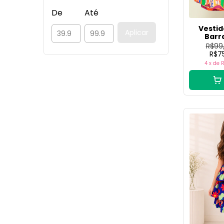
De
Até
Vestid
Aplicar
Barr
R$99
R$7
4
x de
R