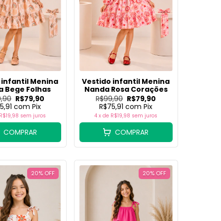
 infantil Menina
Vestido infantil Menina
 Bege Folhas
Nanda Rosa Corações
,90
R$79,90
R$99,90
R$79,90
5,91
com
Pix
R$75,91
com
Pix
R$19,98
sem juros
4
x de
R$19,98
sem juros
COMPRAR
COMPRAR
20
%
OFF
20
%
OFF