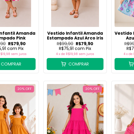
Infantil Amanda
Vestido Infantil Amanda
Vestido 
mpado Pink
Estampado Azul Arco iris
Azu
,90
R$79,90
R$99,90
R$79,90
R$99
5,91
com
Pix
R$75,91
com
Pix
R$7
$19,98
sem juros
4
x de
R$19,98
sem juros
4
x de
COMPRAR
COMPRAR
20
%
OFF
20
%
OFF