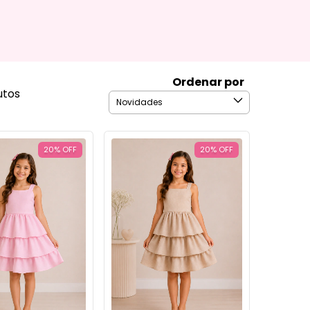
Ordenar por
utos
20
%
OFF
20
%
OFF