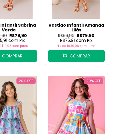
Infantil Sabrina
Vestido Infantil Amanda
Verde
Lilás
,90
R$79,90
R$99,90
R$79,90
5,91
com
Pix
R$75,91
com
Pix
R$19,98
sem juros
4
x de
R$19,98
sem juros
COMPRAR
COMPRAR
20
%
OFF
20
%
OFF