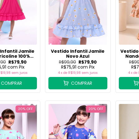
Infantil Jamile
Vestido Infantil Jamile
Vestido
ricoline 100%
Novo Azul
Nanda
Algodão
,90
R$79,90
R$99,90
R$79,90
R$99
5,91
com
Pix
R$75,91
com
Pix
R$7
$19,98
sem juros
4
x de
R$19,98
sem juros
4
x de
COMPRAR
COMPRAR
20
%
OFF
20
%
OFF