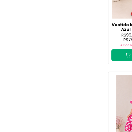
Vestido I
Azul
R$99
R$7
4
x de
R