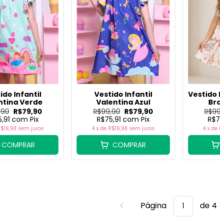
ido Infantil
Vestido Infantil
Vestido 
ntina Verde
Valentina Azul
Br
,90
R$79,90
R$99,90
R$79,90
R$99
5,91
com
Pix
R$75,91
com
Pix
R$7
$19,98
sem juros
4
x de
R$19,98
sem juros
4
x de
COMPRAR
COMPRAR
Página
de 4