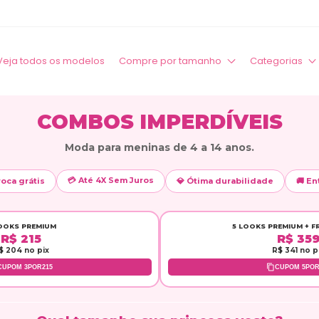
Veja todos os modelos
Compre por tamanho
Categorias
COMBOS IMPERDÍVEIS
Moda para meninas de 4 a 14 anos.
💳 Até 4X Sem Juros
💎 Ótima durabilidade
🚚 Entrega rápida 
OOKS PREMIUM
5 LOOKS PREMIUM + F
R$ 215
R$ 35
$ 204 no pix
R$ 341 no p
CUPOM 3POR215
CUPOM 5POR