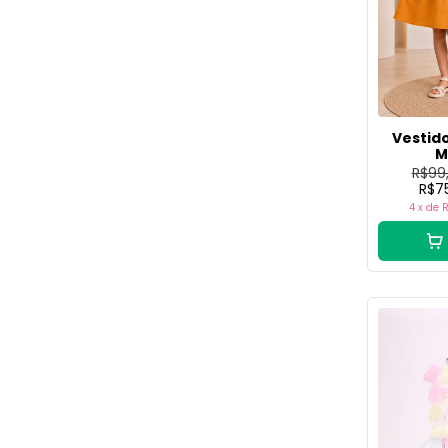
Vestido
M
R$99
R$7
4
x de
R