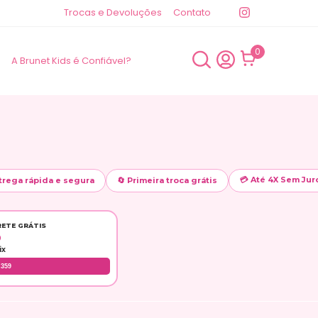
Trocas e Devoluções
Contato
0
A Brunet Kids é Confiável?
💳 Até 4X Sem Juros
e segura
🔄 Primeira troca grátis
RETE GRÁTIS
9
ix
359