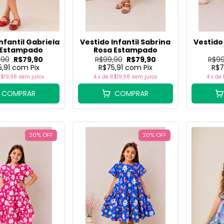
nfantil Gabriela
Vestido Infantil Sabrina
Vestido 
 Estampado
Rosa Estampado
,90
R$79,90
R$99,90
R$79,90
R$99
5,91
com
Pix
R$75,91
com
Pix
R$7
$19,98
sem juros
4
x de
R$19,98
sem juros
4
x de
COMPRAR
COMPRAR
20
%
OFF
20
%
OFF