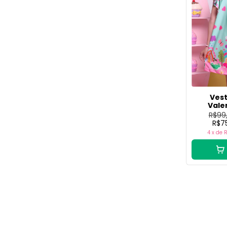
Vest
Vale
R$99
R$7
4
x de
R