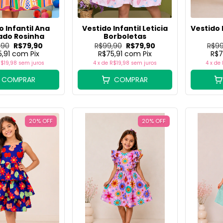
o Infantil Ana
Vestido Infantil Leticia
Vestido 
ado Rosinha
Borboletas
,90
R$79,90
R$99,90
R$79,90
R$99
5,91
com
Pix
R$75,91
com
Pix
R$7
$19,98
sem juros
4
x de
R$19,98
sem juros
4
x de
COMPRAR
COMPRAR
20
%
OFF
20
%
OFF