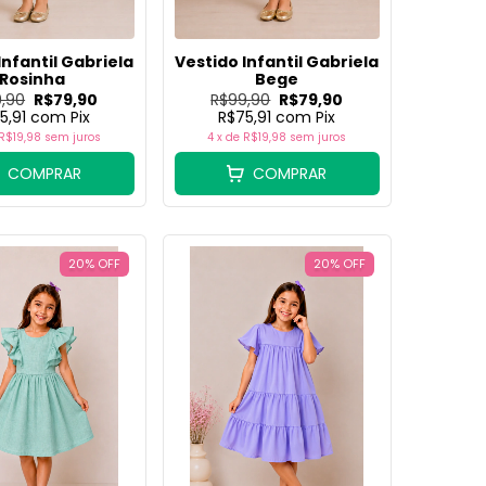
Infantil Gabriela
Vestido Infantil Gabriela
Rosinha
Bege
,90
R$79,90
R$99,90
R$79,90
5,91
com
Pix
R$75,91
com
Pix
R$19,98
sem juros
4
x de
R$19,98
sem juros
COMPRAR
COMPRAR
20
%
OFF
20
%
OFF