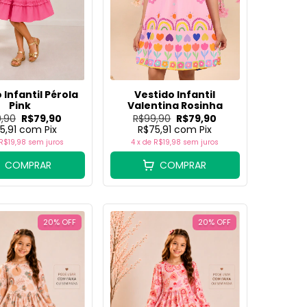
 Infantil Pérola
Vestido Infantil
Pink
Valentina Rosinha
,90
R$79,90
R$99,90
R$79,90
5,91
com
Pix
R$75,91
com
Pix
R$19,98
sem juros
4
x de
R$19,98
sem juros
COMPRAR
COMPRAR
20
%
OFF
20
%
OFF