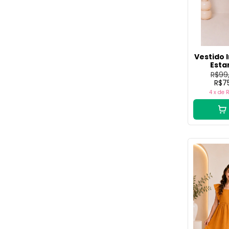
Vestido 
Esta
R$99
R$7
4
x de
R