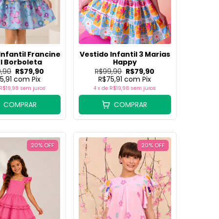
Infantil Francine
Vestido Infantil 3 Marias
l Borboleta
Happy
,90
R$79,90
R$99,90
R$79,90
5,91
com
Pix
R$75,91
com
Pix
R$19,98
sem juros
4
x de
R$19,98
sem juros
COMPRAR
COMPRAR
20
%
OFF
20
%
OFF