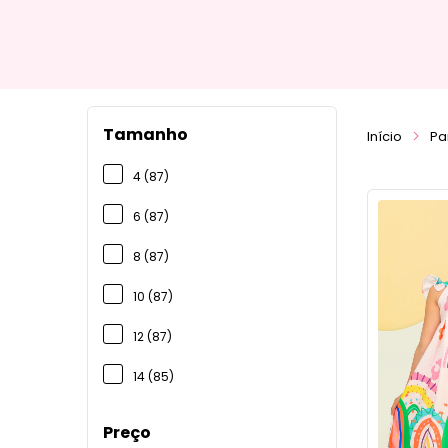
Tamanho
Início
Pa
4 (87)
6 (87)
8 (87)
10 (87)
12 (87)
14 (85)
Preço