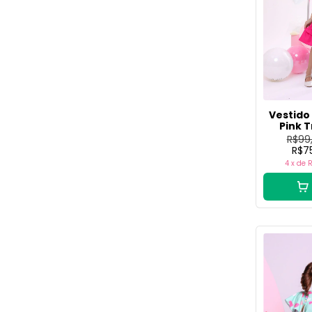
Vestido 
Pink T
R$99
R$7
4
x de
R