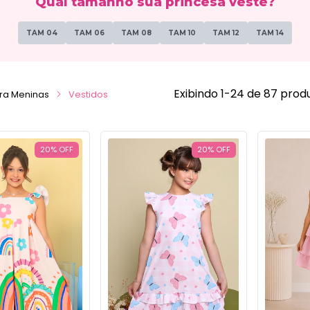
Qual tamanho sua princesa veste?
TAM 04
TAM 06
TAM 08
TAM 10
TAM 12
TAM 14
Exibindo 1-24 de 87 prod
ra Meninas
Vestidos
20
%
OFF
20
%
OFF