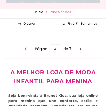
Início
Para Meninas
Ordenar
Filtrar (
1
)
Página
de 7
A MELHOR
LOJA DE MODA
INFANTIL PARA MENINA
Seja bem-vinda à
Brunet Kids
, sua
loja online
para menina
que une conforto, estilo e
qualidade premium. Especialista em
roupa