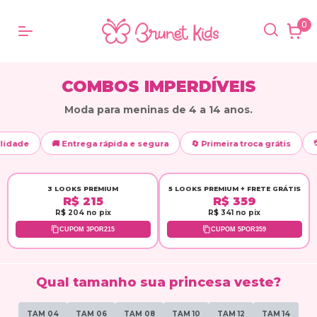
0
COMBOS IMPERDÍVEIS
Moda para meninas de 4 a 14 anos.
💳
idade
🚚 Entrega rápida e segura
🔄 Primeira troca grátis
3 LOOKS PREMIUM
5 LOOKS PREMIUM + FRETE GRÁTIS
R$ 215
R$ 359
R$ 204 no pix
R$ 341 no pix
CUPOM 3POR215
CUPOM 5POR359
Qual tamanho sua princesa veste?
TAM 04
TAM 06
TAM 08
TAM 10
TAM 12
TAM 14